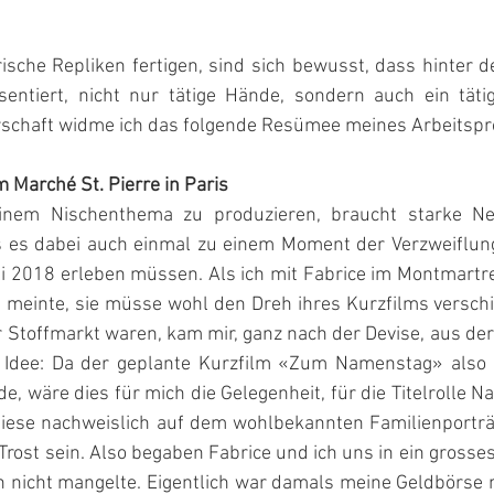
orische Repliken fertigen, sind sich bewusst, dass hinter d
sentiert, nicht nur tätige Hände, sondern auch ein tätig
schaft widme ich das folgende Resümee meines Arbeitspr
m Marché St. Pierre in Paris
inem Nischenthema zu produzieren, braucht starke Ne
ss es dabei auch einmal zu einem Moment der Verzweiflu
li 2018 erleben müssen. Als ich mit Fabrice im Montmartre
 meinte, sie müsse wohl den Dreh ihres Kurzfilms verschi
Stoffmarkt waren, kam mir, ganz nach der Devise, aus der 
 Idee: Da der geplante Kurzfilm «Zum Namenstag» also
, wäre dies für mich die Gelegenheit, für die Titelrolle Na
diese nachweislich auf dem wohlbekannten Familienporträt 
Trost sein. Also begaben Fabrice und ich uns in ein grosses
 nicht mangelte. Eigentlich war damals meine Geldbörse n