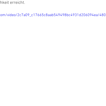
hkeit erreicht. 
tic.com/video/2c7a09_c17665c8aab549498bc4931d206094ea/480