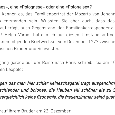
lones», eine «Polognese» oder eine «Polonaise»?
e kennen es, das Familienporträt der Mozarts von Johan
s entstanden sein. Wussten Sie aber auch, dass das 
auf trägt, auch Gegenstand der Familienkorrespondenz w
t! Helga Váradi hatte mich auf diesen Umstand aufme
 Ihnen folgenden Briefwechsel vom Dezember 1777 zwische
wischen Bruder und Schwester.
gang gerade auf der Reise nach Paris schreibt sie am 1
en Leopold:
agen das man hier schier keineschagatel tragt ausgenohm
hlender und bolones, die Hauben vill schöner als zu Sa
nvergleichlich keine fisonemie, die frauenzimmer seind gus
rauf ihrem Bruder am 22. Dezember: