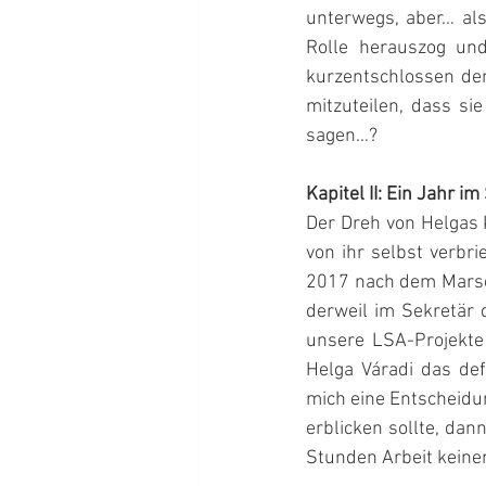
unterwegs, aber… als
Rolle herauszog und
kurzentschlossen den
mitzuteilen, dass si
sagen…?
Kapitel II: Ein Jahr i
Der Dreh von Helgas K
von ihr selbst verbri
2017 nach dem Marsei
derweil im Sekretär d
unsere LSA-Projekte 
Helga Váradi das def
mich eine Entscheidun
erblicken sollte, dan
Stunden Arbeit keine