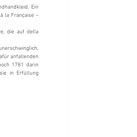
dhandkleid. Ein 
à la Française – 
, die auf della 
erschwinglich, 
afür anfallenden 
noch 1781 darin 
e in Erfüllung 