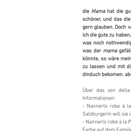
die 
Mama
 hat die gu
schöner, und das die
gern glauben. Doch w
ich die gute zu haben
was noch nothwendig
was der 
mama
 gefäl
könnte, so wäre mei
zu lassen und mit di
dinduch bekomen. abe
Über das von della 
Informationen:
- Nannerls robe à la
Salzburgerin will si
- Nannerls robe à la P
Farbe auf dem Famili