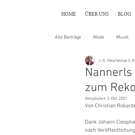
HOME
ÜBER UNS
BLOG
Alle Beiträge
Mode
Musik
J.-G. Heurteloup
3. O
Nannerls
zum Reko
Aktualisiert:
3. Okt. 2021
Von Christian Robard
Dank Johann Cleophas
nach Veröffentlichung