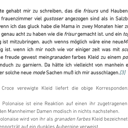
te gehabt mir zu schreiben, das die 
frisurs
 und Hauben 
 frauenzimmer viel 
gustoser
 angezogen sind als in Salzbu
enn ich das gluck habe die Mama in zwey Monaten hier zu 
, genau acht zu haben wie die 
frisur
 gemacht ist. und ein 
to
 ist mitzubringen. auch wenns möglich wäre eine neue
M
ig ist. wenn ich mir noch wie vor einiger zeit was mit 
sc
ne freude gewest mein
granaden
 farbes Kleid zu einem 
po
nduch zu garniern. Da hätte ich vielleicht von manhein ei
r solche neue 
mode
 Sachen muß ich mir ausschlagen
.
[3]
Croce verewigte Kleid liefert die obige Korrespondenz
 Polonaise ist eine Reaktion auf einen ihr zugetragenen
e den Mannheimer Damen modisch in nichts nachstehen.
olonaise wird von ihr als 
granaden farbes
 Kleid bezeichnet
enporträt auf ein dunkles Aubergine verweist.