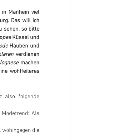
in Manhein viel 
rg. Das will ich 
sehen, so bitte 
ppee
 Küssel und 
ode
 Hauben und 
olaren
 verdienen 
lognese
 machen 
ne wohlfeileres 
 also folgende 
 Modetrend: Als 
, wohingegen die 