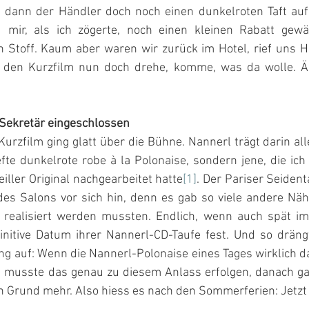
 dann der Händler doch noch einen dunkelroten Taft auf
 mir, als ich zögerte, noch einen kleinen Rabatt gewäh
 Stoff. Kaum aber waren wir zurück im Hotel, rief uns H
e den Kurzfilm nun doch drehe, komme, was da wolle. Äh
m Sekretär eingeschlossen
urzfilm ging glatt über die Bühne. Nannerl trägt darin alle
efte dunkelrote robe à la Polonaise, sondern jene, die ic
ller Original nachgearbeitet hatte
[1]
. Der Pariser Seiden
es Salons vor sich hin, denn es gab so viele andere Näha
realisiert werden mussten. Endlich, wenn auch spät im 
initive Datum ihrer Nannerl-CD-Taufe fest. Und so drängt
g auf: Wenn die Nannerl-Polonaise eines Tages wirklich da
n musste das genau zu diesem Anlass erfolgen, danach gab
n Grund mehr. Also hiess es nach den Sommerferien: Jetzt 