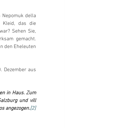
n Nepomuk della 
Kleid, das die 
ar? Sehen Sie, 
rksam gemacht. 
n den Eheleuten 
0. Dezember aus 
en in Haus. Zum 
lzburg und vill 
tos angezogen.
[2]