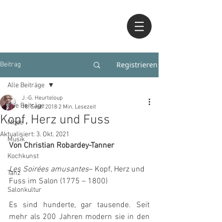
Registrieren
Beitrag
Alle Beiträge
J.-G. Heurteloup
Alle Beiträge
18. Sept. 2018
2 Min. Lesezeit
Kopf, Herz und Fuss
Mode
Aktualisiert:
3. Okt. 2021
Musik
Von Christian Robardey-Tanner
Kochkunst
Les Soirées amusantes
– Kopf, Herz und 
Tanz
Fuss im Salon (1775 – 1800) 
Salonkultur
Es sind hunderte, gar tausende. Seit 
mehr als 200 Jahren modern sie in den 