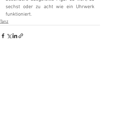
sechst oder zu acht wie ein Uhrwerk 
funktioniert.
Tanz
1 Kommentar
Kommentar verfassen...
Aktuell
brissotin
11. Dez. 2019